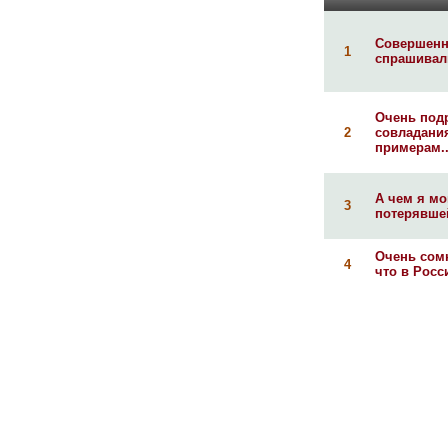
Совершенно
1
спрашивали
Очень подр
2
совладания
примерам..
А чем я мо
3
потерявшей
Очень сомн
4
что в Росс