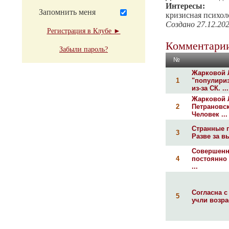
Интересы:
Запомнить меня
кризисная психол
Создано 27.12.20
Регистрация в Клубе ►
Комментарии
Забыли пароль?
№
Жарковой 
1
"популириз
из-за СК. ...
Жарковой 
2
Петрановск
Человек ...
Странные 
3
Разве за в
Совершенно
4
постоянно
...
Согласна с
5
учли возра