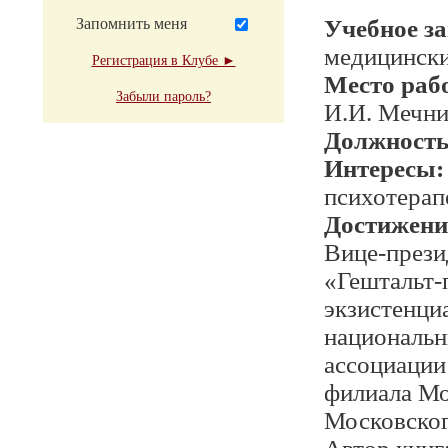
Запомнить меня
Учебное з
медицински
Регистрация в Клубе ►
Место раб
Забыли пароль?
И.И. Мечни
Должност
Интересы:
психотерапе
Достижени
Вице-прези
«Гештальт-
экзистенци
национальн
ассоциации
филиала Мо
Московског