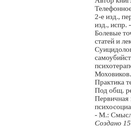
Автор книг
Телефонное 
2-е изд., пе
изд., испр. 
Болевые то
статей и ле
Суицидолог
самоубийст
психотерапе
Моховиков. 
Практика т
Под общ. ре
Первичная 
психосоциа
- М.: Смысл
Создано 15