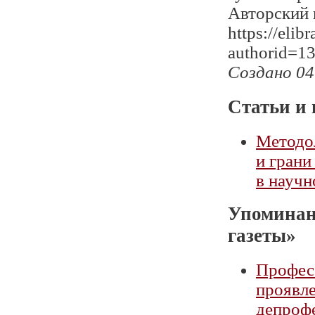
Авторский
https://elib
authorid=1
Создано 04
Статьи и 
Методол
и грани
в научн
Упоминан
газеты»
Професс
проявле
депроф