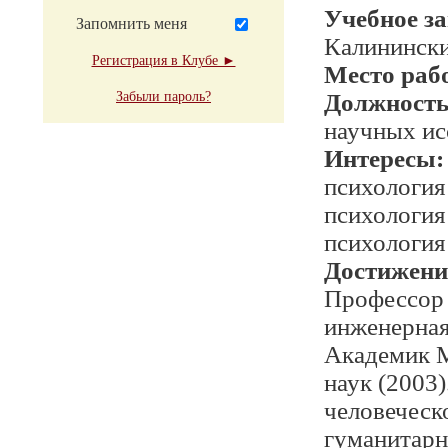
Учебное з
Запомнить меня
Калинински
Регистрация в Клубе ►
Место раб
Забыли пароль?
Должност
научных ис
Интересы:
психология
психология
психология 
Достижени
Профессор 
инженерная 
Академик 
наук (2003
человеческ
гуманитарн