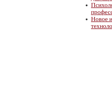
Психоло
профес
Новое и
технол