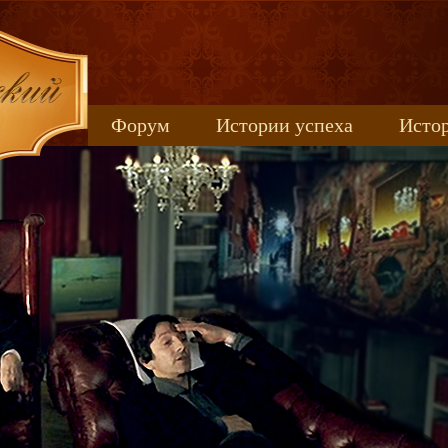
Форум
Истории успеха
Истор
Книжные новинки
uspeh_2017