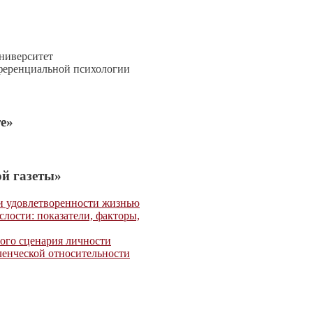
ниверситет
ференциальной психологии
е»
й газеты»
 и удовлетворенности жизнью
лости: показатели, факторы,
ого сценария личности
ленческой относительности