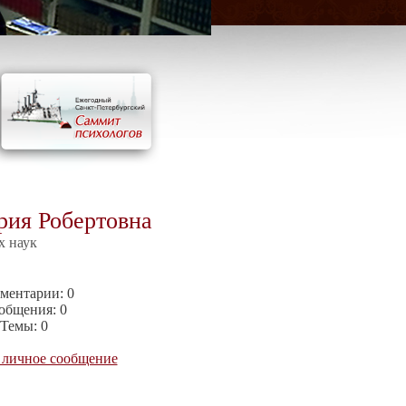
рия Робертовна
х наук
ментарии:
0
общения:
0
Темы:
0
 личное сообщение