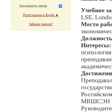
Запомнить меня
Учебное з
Регистрация в Клубе ►
LSE, London
Место раб
Забыли пароль?
экономичес
Должност
Интересы:
психология
преподаван
академичес
Достижени
Преподавал
государств
Российском
МВШСЭН раб
Руководите