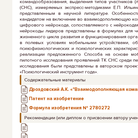
командообразования, выделения типов участников (л
(СНС), измеряемых экспресс-методиками Е.П. Ильин
представленным в научной литературе. Особеннос
кандидатом на включение во взаимодополняющую кома
цифрового нейрокода, сопоставляемого с нейрокода
нейрокоды лидеров представлены в формулах для че
жизненного цикла развития и функционирования орган
в полевых условиях мобильными устройствами, об
психофизиологических и психологических характерис
реализации предложенного Способа на основе моб
пилотного исследования проявлений ТК CНС среди пе
исследования были представлены в авторском проек
«Психологический инструмент года».
Содержательные материалы
Дроздовский А.К. «"Взаимодополняющая кома
Патент на изобретение
Формула изобретения № 2780272
Рекомендации (или диплом о присвоении автору учен