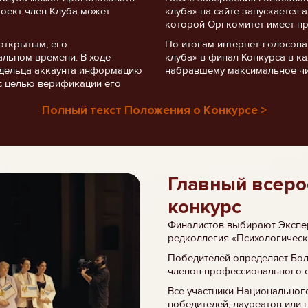
роект член Клуба может
клуба» на сайте запускается
которой Оргкомитет имеет пр
открытым, его
По итогам интернет-голосов
альном времени. В ходе
клуба» в финал Конкурса в ка
ладельца аккаунта информацию
набравшему максимальное чи
с целью верификации его
Полный текст Положения о Конкурсе >
Главный всеро
конкурс
Финалистов выбирают Экспер
редколлегия «Психологическ
Победителей определяет Бо
членов профессионального 
Все участники Национальног
победителей, лауреатов или 