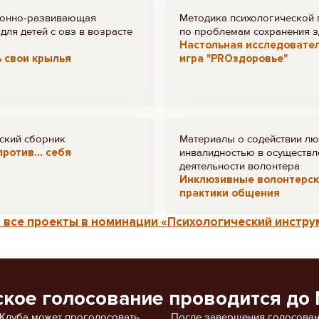
онно-развивающая
Методика психологической
для детей с овз в возрасте
по проблемам сохранения 
Настольная исследовате
 свои крылья
игра "PROздоровье"
ский сборник
Материалы о содействии лю
ротив... себя
инвалидностью в осуществл
деятельности волонтера
Инклюзивные волонтерс
практики общения
 все проекты в номинации «Психологический инструм
ское голосование проводится до 
 Клуба может проголосовать
После завершения голосован