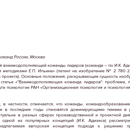
команд России, Москва
 взаимодополняющей команды лидеров (команда – по И.К. Адиз
методиками Е.П. Ильина» (патент на изобретение № 2 780 272
 проекта). Основные положения, раскрывающие сущность изоб
 статье «"Взаимодополняющая команда лидеров": проблема, 
а психологии РАН «Организационная психология и психология т
, в частности, отмечается, что команды, командообразование
рые в последние годы становятся доминирующими темами в 
уальна в разных сферах производственной и проектной деят
 одной из популярных концепций (И.К. Адизеса) рассматр
редлагаемая авторская концепция подхода к решению п