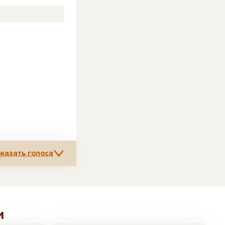
казать голоса
и