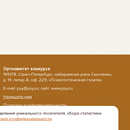
Оргкомитет конкурса
199178, Санкт-Петербург, набережная реки Смоленки,
д. 14, литер А, оф. 229, «Психологическая газета».
E-mail: psy@psy.su; сайт: www.psy.su
Напишите нам
Политика конфиденциальности
деления уникального посетителя, сбора статистики
Положение об обработке персональных данных
тике конфиденциальности
.