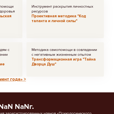
 помощи
Инструмент раскрытия личностных
здоровья
ресурсов
льская
Проективная методика "Код
таланта и личной силы"
дям с
Методика самопомощи в совладании
ении
с негативным жизненным опытом
Трансформационная игра "Тайна
кие
Дворца Душ"
ент года» >
NaN NaNг.
ия зарегистрированных членов «Психологического