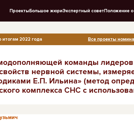
Проекты
Большое жюри
Экспертный совет
Положение о
 итогам 2022 года
Все проекты номина
модополняющей команды лидеров 
х свойств нервной системы, измер
одиками Е.П. Ильина» (метод опре
ского комплекса СНС с использов
Кузьмич