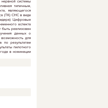
в нервной системы
тивная типичным,
кта, являющегося
а (ТК) СНС в виде
лидера). Цифровые
еменного аспекта
т быть реализован
лучения данных о
я возможность для
а по результатам
ультаты пилотного
 года в номинации