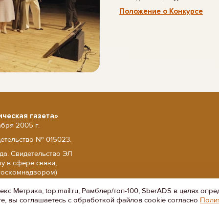
Положение о Конкурсе
ическая газета»
абря 2005 г.
детельство № 015023.
да. Свидетельство ЭЛ
у в сфере связи,
Роскомнадзором)
й Федерации.
с Метрика, top.mail.ru, Рамблер/топ-100, SberADS в целях опре
те, вы соглашаетесь с обработкой файлов cookie согласно
Поли