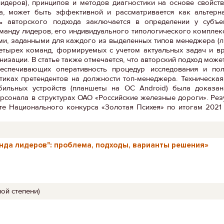
идеров), принципов и методов диагностики на основе свойст
а, может быть эффективной и рассматривается как альтерна
ть авторского подхода заключается в определении у субъе
нду лидеров, его индивидуального типологического комплекс
ми, заданными для каждого из выделенных типов менеджера (
тырех команд, формируемых с учетом актуальных задач и вр
изации. В статье также отмечается, что авторский подход може
еспечивающих оперативность процедур исследования и по
тиках претендентов на должности топ-менеджера. Техническа
ильных устройств (планшеты на ОС Android) была доказан
рсонала в структурах ОАО «Российские железные дороги». Рез
те Национального конкурса «Золотая Психея» по итогам 2021
нда лидеров": проблема, подходы, варианты решения»
ой степени)