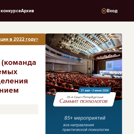
 конкурсе
Архив
Вход
Реклама
ции в 2022 году>
(команда
яемых
деления
анием