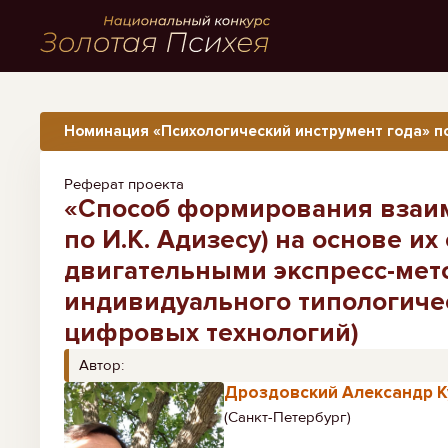
Номинация «Психологический инструмент года» по
Реферат проекта
«Способ формирования взаи
по И.К. Адизесу) на основе и
двигательными экспресс-мет
индивидуального типологиче
цифровых технологий)
Автор:
Дроздовский Александр 
(Санкт-Петербург)