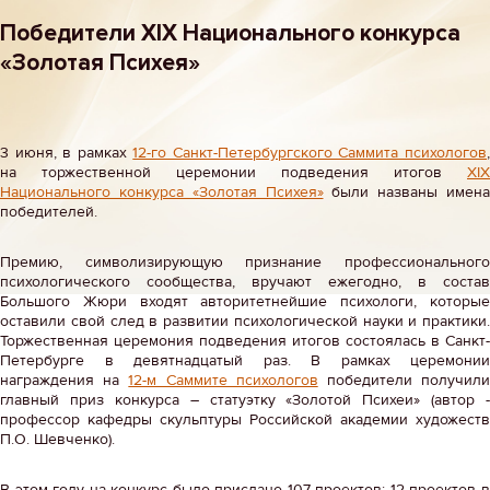
Победители XIX Национального конкурса
«Золотая Психея»
3 июня, в рамках
12-го Санкт-Петербургского Саммита психологов
на торжественной церемонии подведения итогов
XIX
Национального конкурса «Золотая Психея»
были названы имена
победителей.
Премию, символизирующую признание профессионального
психологического сообщества, вручают ежегодно, в состав
Большого Жюри входят авторитетнейшие психологи, которые
оставили свой след в развитии психологической науки и практики.
Торжественная церемония подведения итогов состоялась в Санкт-
Петербурге в девятнадцатый раз. В рамках церемонии
награждения на
12-м Саммите психологов
победители получил
главный приз конкурса – статуэтку «Золотой Психеи» (автор -
профессор кафедры скульптуры Российской академии художеств
П.О. Шевченко).
В этом году на конкурс было прислано 107 проектов: 12 проектов в