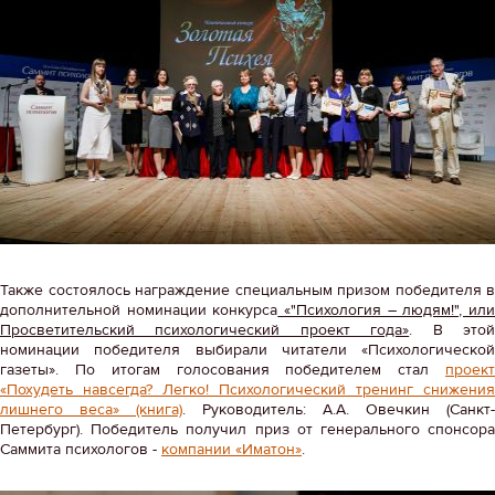
Также состоялось награждение специальным призом победителя в
дополнительной номинации конкурса
«"Психология – людям!", ил
Просветительский психологический проект года»
. В это
номинации победителя выбирали читатели «Психологической
газеты». По итогам голосования победителем стал
проект
«Похудеть навсегда? Легко! Психологический тренинг снижения
лишнего веса» (книга)
. Руководитель: А.А. Овечкин (Санкт-
Петербург). Победитель получил приз от генерального спонсора
Саммита психологов -
компании «Иматон»
.