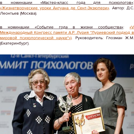
в номинации «Мастер-класс года для психологов»
:
«Жизнетворческие уроки Антуана де Сент-Экзюпери»
. Автор: Д.С.
Леонтьев (Москва).
в номинации «Событие года в жизни сообщества»
:
«
Международный Конгресс памяти А.Р. Лурия "Луриевский подход в
мировой психологической науке"»)
. Руководитель: Глозман Ж.М
(Екатеринбург).