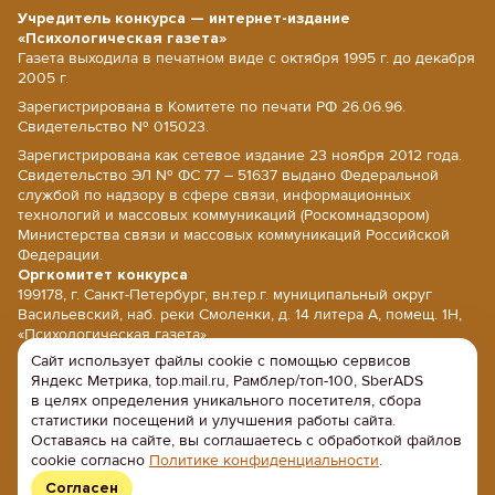
Учредитель конкурса — интернет-издание
«Психологическая газета»
Газета выходила в печатном виде с октября 1995 г. до декабря
2005 г.
Зарегистрирована в Комитете по печати РФ 26.06.96.
Свидетельство № 015023.
Зарегистрирована как сетевое издание 23 ноября 2012 года.
Свидетельство ЭЛ № ФС 77 – 51637 выдано Федеральной
службой по надзору в сфере связи, информационных
технологий и массовых коммуникаций (Роскомнадзором)
Министерства связи и массовых коммуникаций Российской
Федерации.
Оргкомитет конкурса
199178, г. Санкт-Петербург, вн.тер.г. муниципальный округ
Васильевский, наб. реки Смоленки, д. 14 литера А, помещ. 1Н,
«Психологическая газета».
Сайт использует файлы cookie с помощью сервисов
E-mail: psy@psy.su; сайт: www.psy.su
Яндекс Метрика, top.mail.ru, Рамблер/топ-100, SberADS
Напишите нам
в целях определения уникального посетителя, сбора
Политика конфиденциальности
статистики посещений и улучшения работы сайта.
Оставаясь на сайте, вы соглашаетесь с обработкой файлов
Положение об обработке персональных данных
cookie согласно
Политике конфиденциальности
.
Согласен