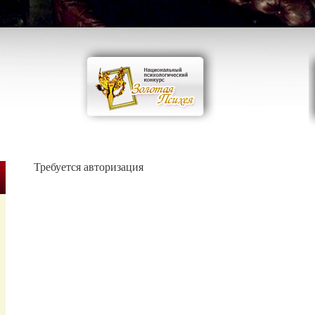
Требуется авторизация