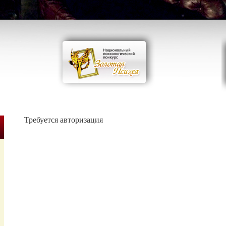
Требуется авторизация