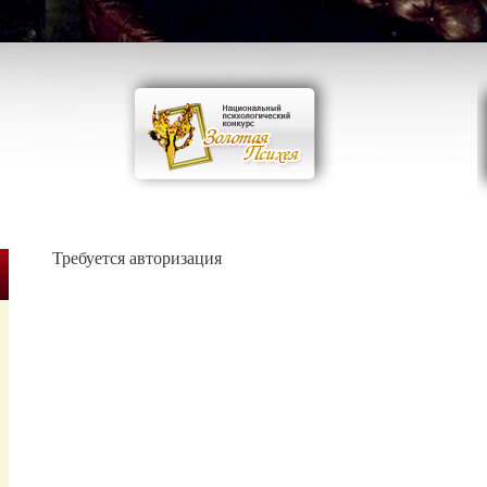
Требуется авторизация