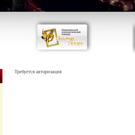
Требуется авторизация