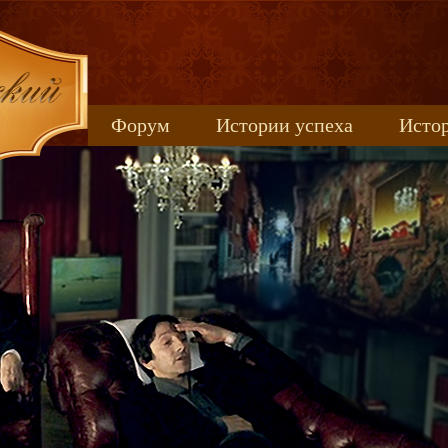
Форум
Истории успеха
Истор
Книжные новинки
uspeh_2017