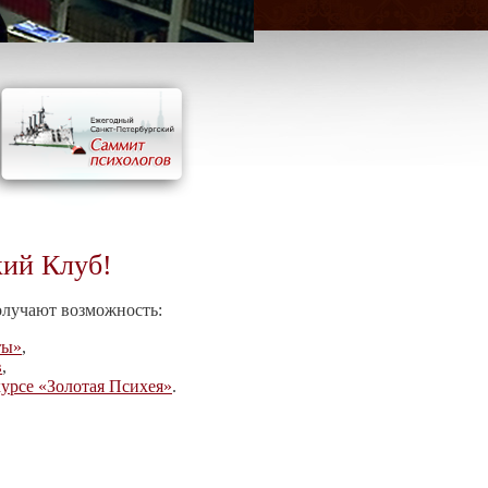
кий Клуб!
олучают возможность:
ты»
,
в
,
урсе «Золотая Психея»
.