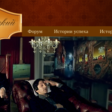
Форум
Истории успеха
Истор
Книжные новинки
uspeh_2017