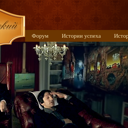
Форум
Истории успеха
Истор
Книжные новинки
uspeh_2017