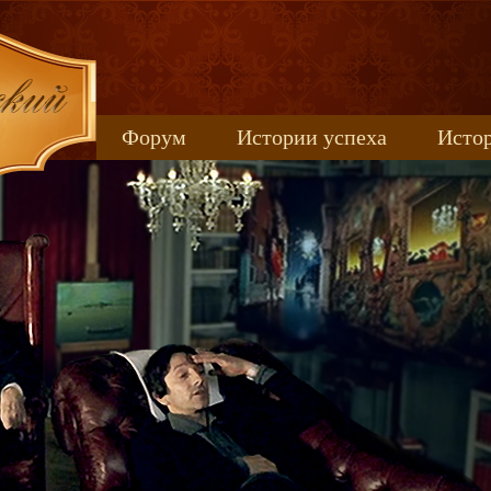
Форум
Истории успеха
Истор
Книжные новинки
uspeh_2017