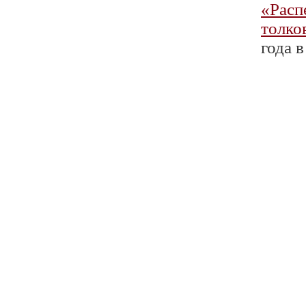
«Расп
толко
года в