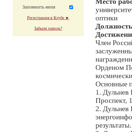
Место раб
Запомнить меня
университе
оптики
Регистрация в Клубе ►
Должност
Забыли пароль?
Достижени
Член Росси
заслуженны
награжденн
Орденом По
космически
Основные п
1. Дульнев 
Проспект, 
2. Дульнев 
энергоинфо
результаты