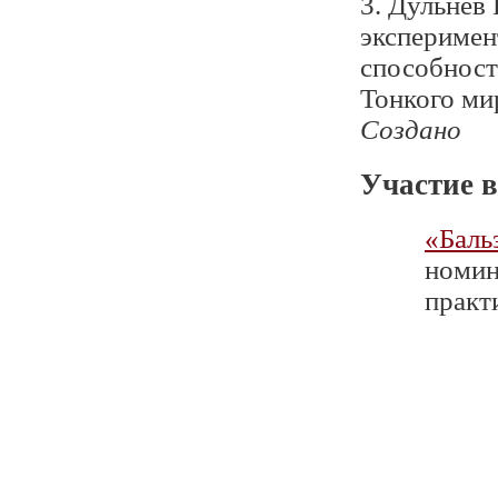
3. Дульнев
эксперимен
способност
Тонкого ми
Создано
Участие в
«Баль
номин
практи