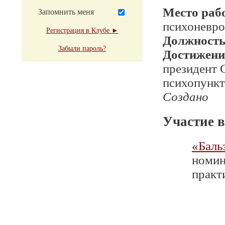
Место раб
Запомнить меня
психоневро
Регистрация в Клубе ►
Должност
Забыли пароль?
Достижени
президент 
психопунк
Создано
Участие в
«Баль
номин
практи