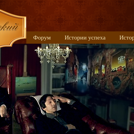
Форум
Истории успеха
Истор
Книжные новинки
uspeh_2017