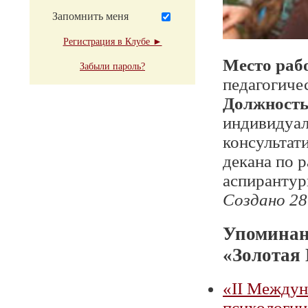
Запомнить меня
Регистрация в Клубе ►
Место раб
Забыли пароль?
педагогиче
Должност
индивидуал
консультат
декана по 
аспирантур
Создано 28
Упоминан
«Золотая
«II Междун
психологии