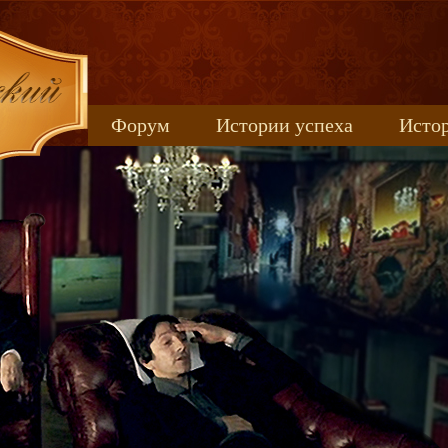
Форум
Истории успеха
Истор
Книжные новинки
uspeh_2017