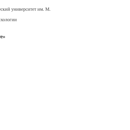
ский университет им. М.
ихологии
е»