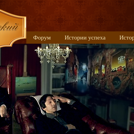
Форум
Истории успеха
Истор
Книжные новинки
uspeh_2017