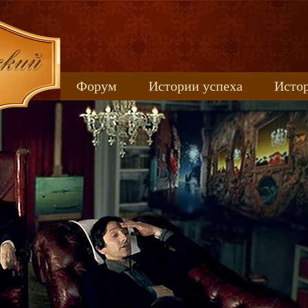
Форум
Истории успеха
Истор
Книжные новинки
uspeh_2017