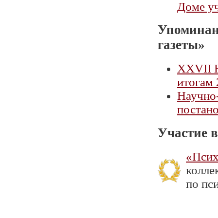
Доме у
Упоминан
газеты»
XXVII 
итогам 
Научно-
постан
Участие в
«Псих
колле
по пси