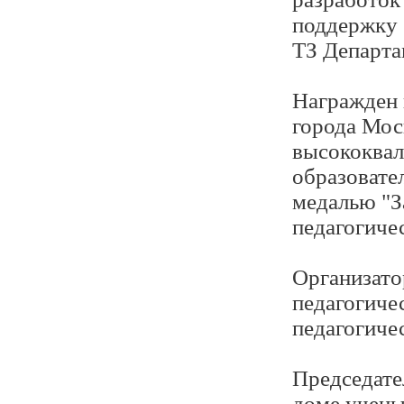
поддержку 
ТЗ Департа
Награжден 
города Мос
высококвал
образовате
медалью "З
педагогиче
Организато
педагогиче
педагогиче
Председате
доме учены