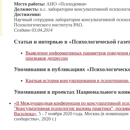
Место работы:
АНО «Психодемия»
Должность:
н.с. лаборатории консультативной психолог
Достижения:
Научный сотрудник лаборатории консультативной психо
Психологического института РАО.
Создано 03.04.2014
Статьи и интервью в «Психологической газет
Выявление информативных параметров поведения п
признаков депрессии
Упоминания в публикациях «Психологическо
Краткая история консультирования и психотерапии 
Упоминания в проектах Национального конк
«II Международная конференция по консультативной пси
"Консультативная психология: вызовы практики", посв
Василюка»
, 5 - 7 ноября 2020 года, Москва (в номинаци
сообщества», 2020 г.)