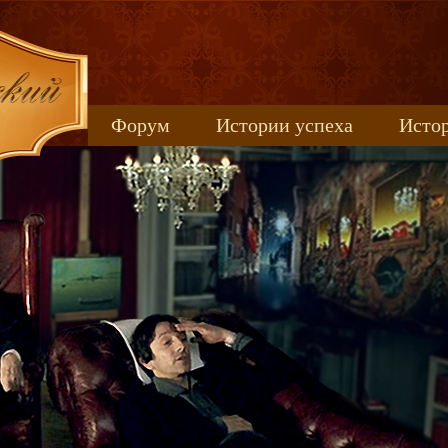
Форум
Истории успеха
Истор
Книжные новинки
uspeh_2017