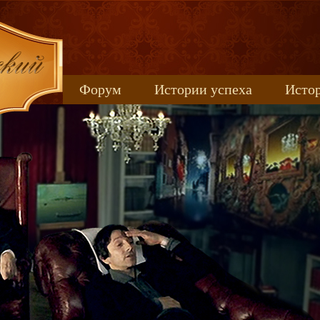
Форум
Истории успеха
Истор
Книжные новинки
uspeh_2017