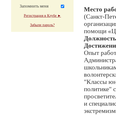
Запомнить меня
Место раб
(Санкт-Пет
Регистрация в Клубе ►
организаци
Забыли пароль?
помощи «Це
Должност
Достижени
Опыт работ
Администра
школьникам
волонтерск
"Классы юн
политике" 
просветите
и специали
экстремизм