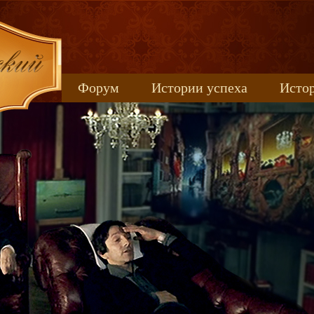
Форум
Истории успеха
Истор
Книжные новинки
uspeh_2017