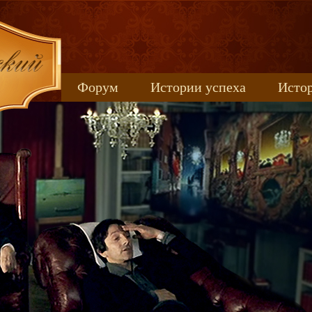
Форум
Истории успеха
Истор
Книжные новинки
uspeh_2017