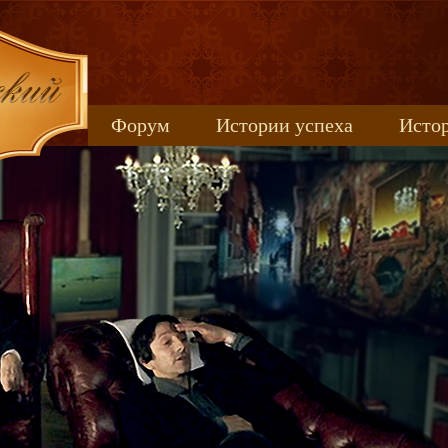
Форум
Истории успеха
Истор
Книжные новинки
uspeh_2017