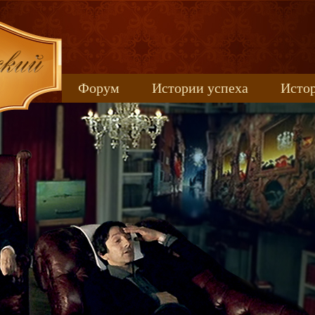
Форум
Истории успеха
Истор
Книжные новинки
uspeh_2017