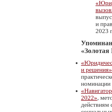
«Юрид
вызов
выпус
и пра
2023 г
Упоминан
«Золотая
«Юридическ
и решения»
практическ
номинации «
«Навигатор
2022»
, мет
действиям 
социальных