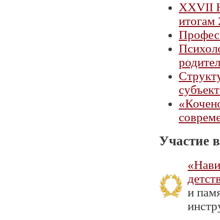
XXVII 
итогам 
Професс
Психоло
родите
Структ
субъект
«Кочено
соврем
Участие в
«Нави
детст
и пам
инстру