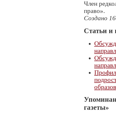
Член редко
право».
Создано 16
Статьи и 
Обсужд
направл
Обсужд
направл
Профила
подрост
образо
Упоминан
газеты»