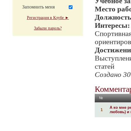
Учебное з
Запомнить меня
Место раб
Должност
Регистрация в Клубе ►
Интересы:
Забыли пароль?
Спортивная
ориентиров
Достижени
Выступлени
статей
Создано 30
Комментар
№
А ко мне р
1
любовь) и 