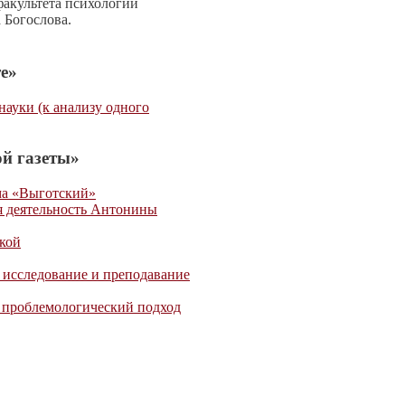
акультета психологии
 Богослова.
е»
науки (к анализу одного
й газеты»
ма «Выготский»
я деятельность Антонины
кой
 исследование и преподавание
: проблемологический подход