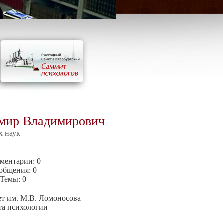
мир Владимирович
х наук
ментарии:
0
общения:
0
Темы:
0
т им. М.В. Ломоносова
та психологии