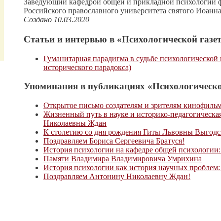
Заведующий кафедрой общей и прикладной психологии ф
Российского православного университета святого Иоанна
Создано 10.03.2020
Статьи и интервью в «Психологической газет
Гуманитарная парадигма в судьбе психологической 
исторического парадокса)
Упоминания в публикациях «Психологическо
Открытое письмо создателям и зрителям кинофиль
Жизненный путь в науке и историко-педагогическа
Николаевны Ждан
К столетию со дня рождения Гиты Львовны Выгодс
Поздравляем Бориса Сергеевича Братуся!
История психологии на кафедре общей психологии:
Памяти Владимира Владимировича Умрихина
История психологии как история научных проблем
Поздравляем Антонину Николаевну Ждан!