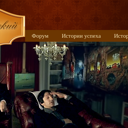
Форум
Истории успеха
Истор
Книжные новинки
uspeh_2017