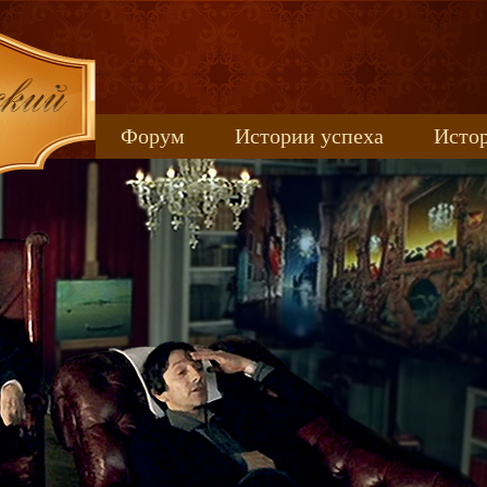
Форум
Истории успеха
Истор
Книжные новинки
uspeh_2017