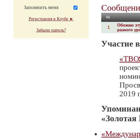
Сообщени
Запомнить меня
№
Регистрация в Клубе ►
Обожаю эту
1
разного ур
Забыли пароль?
Участие в
«ТВО
проек
номин
Просв
2019 г
Упоминан
«Золотая
«Междунаро