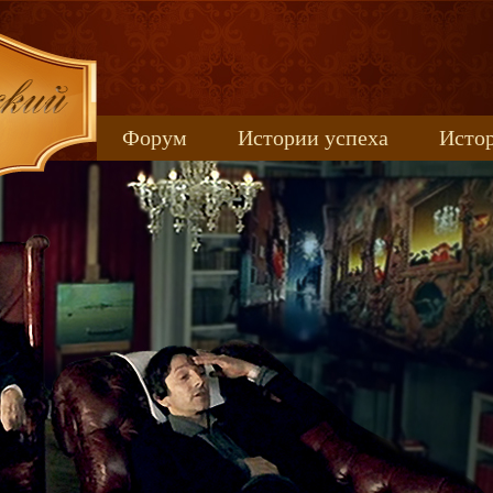
Форум
Истории успеха
Истор
Книжные новинки
uspeh_2017