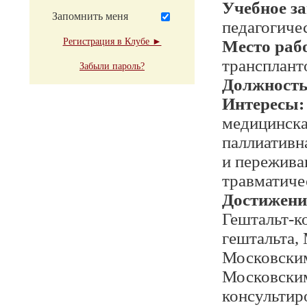
Учебное з
Запомнить меня
педагогиче
Регистрация в Клубе ►
Место раб
трансплант
Забыли пароль?
Должност
Интересы:
медицинска
паллиативн
и пережива
травматиче
Достижени
Гештальт-к
гештальта,
Московским
Московским
консультир