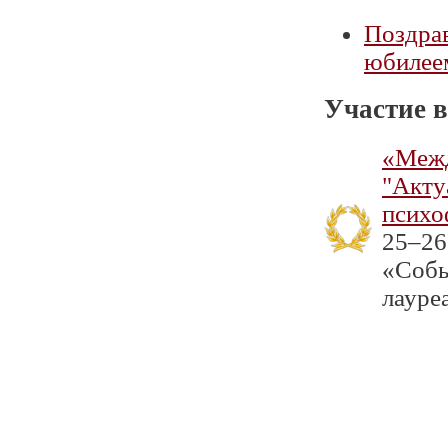
Поздра
юбилее
Участие в
«Межд
"Акту
психо
25–26
«Собы
лауре