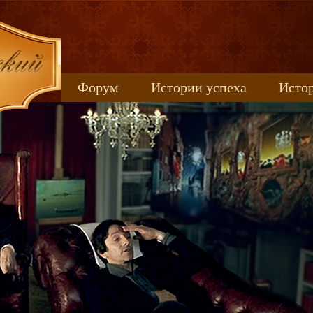
Форум
Истории успеха
Истор
Книжные новинки
uspeh_2017