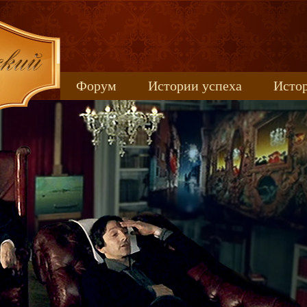
Форум
Истории успеха
Истор
Книжные новинки
uspeh_2017