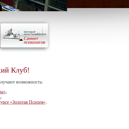
кий Клуб!
олучают возможность:
ты»
,
в
,
урсе «Золотая Психея»
.