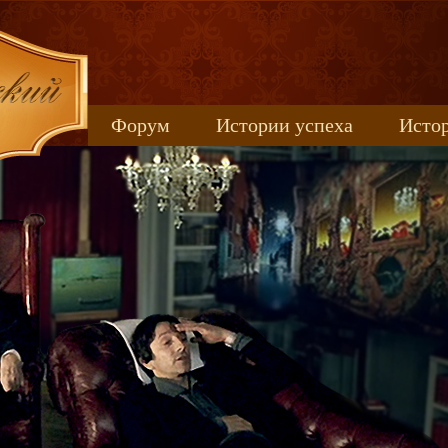
Форум
Истории успеха
Истор
Книжные новинки
uspeh_2017