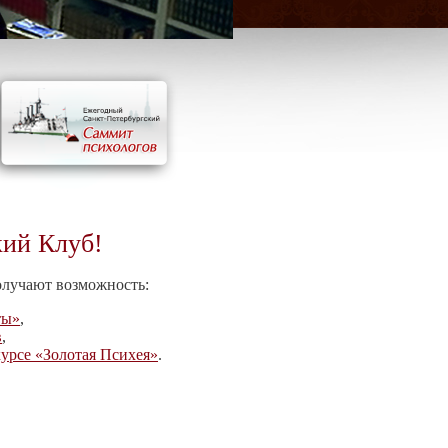
кий Клуб!
олучают возможность:
ты»
,
в
,
урсе «Золотая Психея»
.