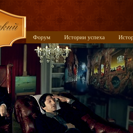
Форум
Истории успеха
Истор
Книжные новинки
uspeh_2017