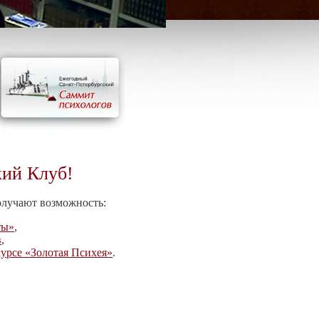
кий Клуб!
олучают возможность:
ты»
,
в
,
урсе «Золотая Психея»
.