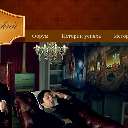
Форум
Истории успеха
Истор
Книжные новинки
uspeh_2017