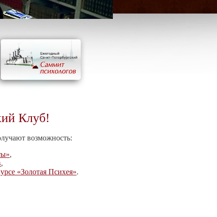
кий Клуб!
олучают возможность:
ты»
,
в
,
урсе «Золотая Психея»
.