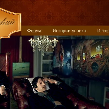
Форум
Истории успеха
Истор
Книжные новинки
uspeh_2017