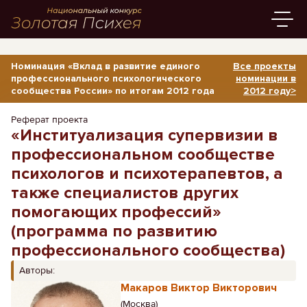
Номинация «Вклад в развитие единого
Все проекты
профессионального психологического
номинации в
сообщества России» по итогам 2012 года
2012 году>
Реферат проекта
«Институализация супервизии в
профессиональном сообществе
психологов и психотерапевтов, а
также специалистов других
помогающих профессий»
(программа по развитию
профессионального сообщества)
Авторы:
Макаров Виктор Викторович
(Москва)