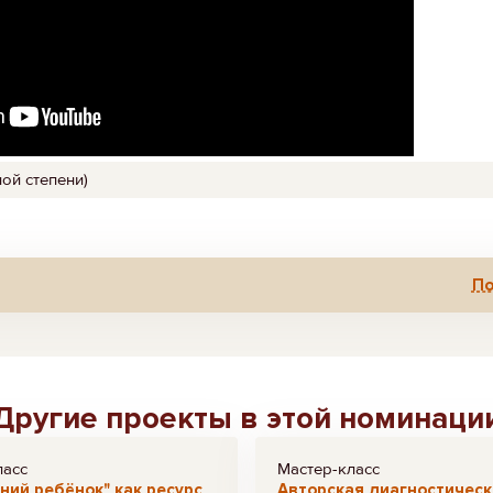
ой степени)
По
Другие проекты в этой номинаци
ласс
Мастер-класс
ний ребёнок" как ресурс
Авторская диагностическ