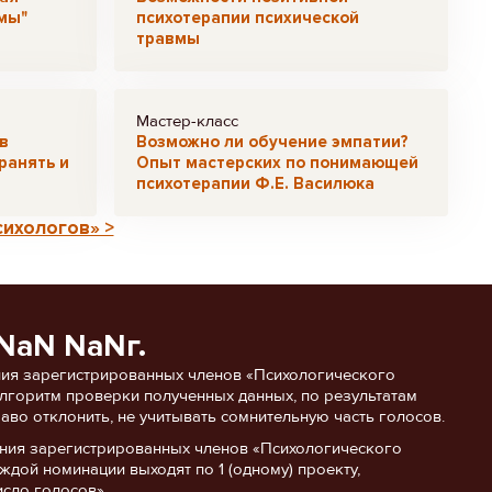
мы"
психотерапии психической
травмы
Мастер-класс
в
Возможно ли обучение эмпатии?
хранять и
Опыт мастерских по понимающей
психотерапии Ф.Е. Василюка
сихологов» >
NaN NaNг.
ия зарегистрированных членов «Психологического
 алгоритм проверки полученных данных, по результатам
аво отклонить, не учитывать сомнительную часть голосов.
ания зарегистрированных членов «Психологического
ждой номинации выходят по 1 (одному) проекту,
сло голосов».