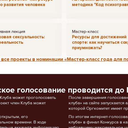
о развития человека
методика "Код психотрав
ивная лекция
Мастер-класс
овая сексуальность:
Ресурсы для достижений 
реальность
спорте: как научиться со
приумножать?
все проекты в номинации «Мастер-класс года для п
ское голосование проводится до 
 Клуба может проголосовать
После завершения голосован
роект член Клуба может
клуба» на сайте запускается
которой Оргкомитет имеет пр
открытым, его
По итогам интернет-голосов
альном времени. В ходе
клуба» в финал Конкурса в ка
ладельца аккаунта информацию
набравшему максимальное чи