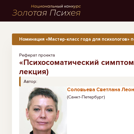
Номинация «Мастер-класс года для психологов» п
Реферат проекта
«Психосоматический симптом 
лекция)
Автор:
Соловьева Светлана Лео
(Санкт-Петербург)