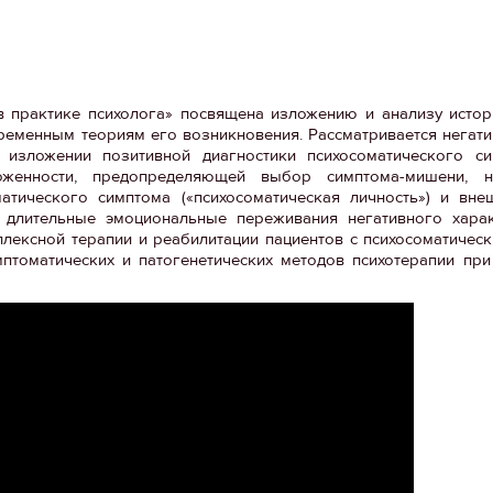
в практике психолога» посвящена изложению и анализу исто
ременным теориям его возникновения. Рассматривается негати
и изложении позитивной диагностики психосоматического си
оженности, предопределяющей выбор симптома-мишени, 
тического симптома («психосоматическая личность») и вне
длительные эмоциональные переживания негативного харак
лексной терапии и реабилитации пациентов с психосоматичес
томатических и патогенетических методов психотерапии при