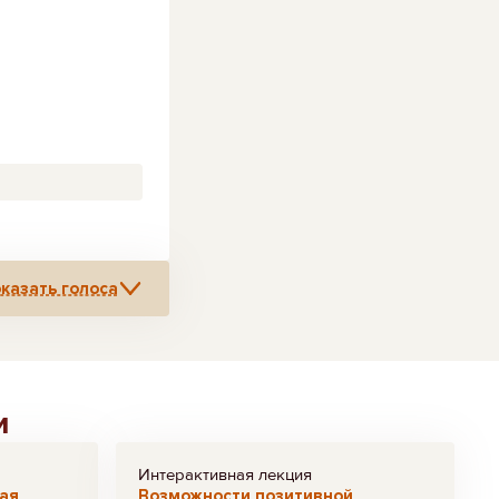
казать голоса
и
Интерактивная лекция
ая
Возможности позитивной