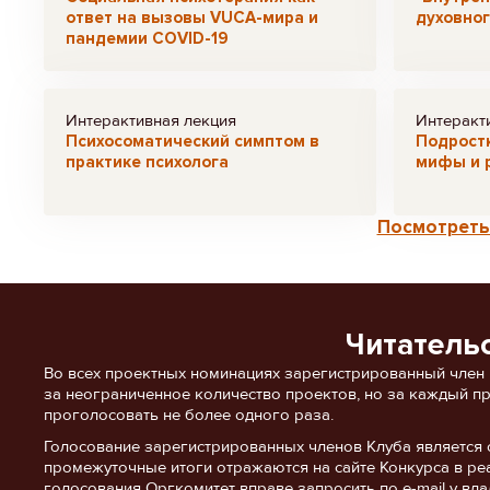
ответ на вызовы VUCA-мира и
духовног
пандемии COVID-19
Интерактивная лекция
Интеракт
Психосоматический симптом в
Подростк
практике психолога
мифы и 
Посмотреть 
Читатель
Во всех проектных номинациях зарегистрированный член
за неограниченное количество проектов, но за каждый п
проголосовать не более одного раза.
Голосование зарегистрированных членов Клуба является 
промежуточные итоги отражаются на сайте Конкурса в ре
голосования Оргкомитет вправе запросить по e-mail у в