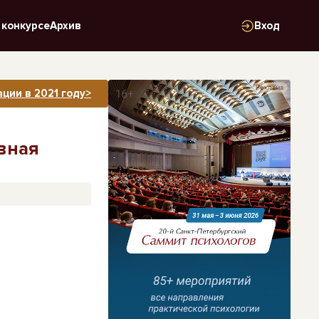
 конкурсе
Архив
Вход
Реклама
ции в 2021 году>
вная