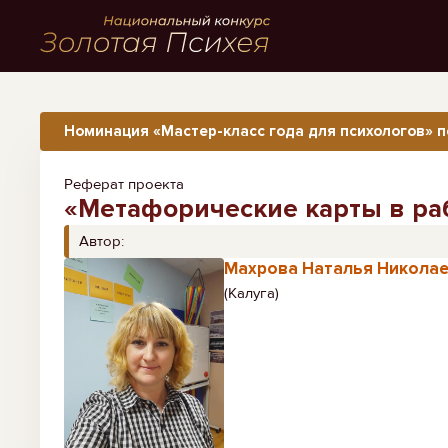
Номинация «Мастер-класс года для психологов» п
Реферат проекта
«Метафорические карты в раб
Автор:
Махрова Наталья Никола
(Калуга)