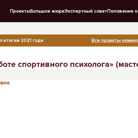
Проекты
Большое жюри
Экспертный совет
Положение о
о итогам 2021 года
Все проекты номина
оте спортивного психолога» (масте
евна