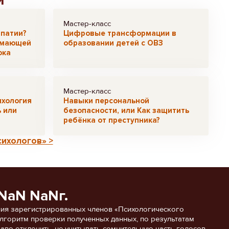
и
Мастер-класс
мпатии?
Цифровые трансформации в
имающей
образовании детей с ОВЗ
юка
Мастер-класс
ихология
Навыки персональной
ь или
безопасности, или Как защитить
ребёнка от преступника?
сихологов» >
NaN NaNг.
ия зарегистрированных членов «Психологического
 алгоритм проверки полученных данных, по результатам
аво отклонить, не учитывать сомнительную часть голосов.