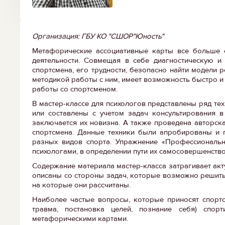
Организация: ГБУ КО "СШОР"Юность"
Метафорические ассоциативные карты все больше с
деятельности. Совмещая в себе диагностическую и 
спортсмена, его трудности, безопасно найти модели 
методикой работы с ним, имеет возможность быстро и
работы со спортсменом.
В мастер-классе для психологов представлены ряд те
или составлены с учетом задач консультирования в
заключается их новизна. А также проведена авторск
спортсмена. Данные техники были апробированы и п
разных видов спорта. Упражнение «Профессиональ
психологами, в определении пути их самосовершенство
Содержание материала мастер-класса затрагивает акт
описаны со стороны задач, которые возможно решить 
на которые они рассчитаны.
Наиболее частые вопросы, которые приносят спортсм
травма, постановка целей, познание себя) спор
метафорическими картами.