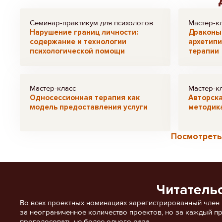
Семинар-практикум для психологов
Мастер-к
Нарушение границ личности:
Драконы 
содержание и технологии
архетипи
психологической помощи
терапии
Мастер-класс
Мастер-к
Односессионная терапия как
Авторск
модель предоставления услуги
методика
Посмотреть 
Читатель
Во всех проектных номинациях зарегистрированный член
за неограниченное количество проектов, но за каждый п
проголосовать не более одного раза.