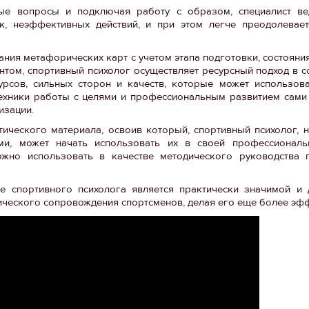
ые вопросы и подключая работу с образом, специалист ве
к, неэффективных действий, и при этом легче преодолевает
ния метафорических карт с учетом этапа подготовки, состояни
нтом, спортивный психолог осуществляет ресурсный подход в с
рсов, сильных сторон и качеств, которые может использова
Техники работы с целями и профессиональным развитием сами
изации.
ического материала, освоив который, спортивный психолог,
и, может начать использовать их в своей профессиональн
ожно использовать в качестве методического руководства 
е спортивного психолога является практически значимой и 
гического сопровождения спортсменов, делая его еще более эф