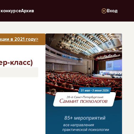
 конкурсе
Архив
Вход
Реклама
ции в 2021 году>
р-класс)