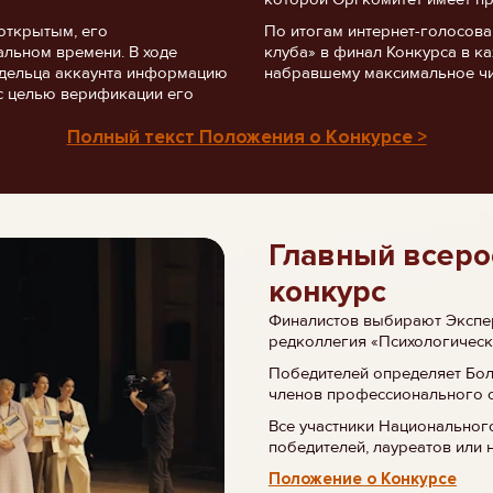
открытым, его
По итогам интернет-голосов
альном времени. В ходе
клуба» в финал Конкурса в ка
ладельца аккаунта информацию
набравшему максимальное чи
с целью верификации его
Полный текст Положения о Конкурсе >
Главный всеро
конкурс
Финалистов выбирают Экспер
редколлегия «Психологическ
Победителей определяет Бо
членов профессионального 
Все участники Национальног
победителей, лауреатов или 
Положение о Конкурсе