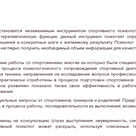
тановятся незаменимым инструментом спортивного психолог
терапевтическую функции, данный инструмент помогает опре
решения и конкретные шаги к желаемому результату. Психолог 
 наглядно получить необходимый объем информации для качест
хник работы со спортсменами, многие из которых были специа
 процессе психологического сопровождения спортивной деят
ая техника, направленная на исследование вопроса профессио
рактически отработаны в процессе подготовки спортсменов 
ное развитие» показало также свою эффективность в работ
вания.
уальные запросы от спортсменов, тренеров и родителей. Предс
в процессе работы, последовательности их выполнения, возмо
ены на консультацию (страх выступления, неуверенность, сн
тивный психолог может раскрыть, используя описанные 