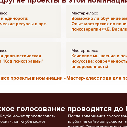
Другие проекты в этой номинаци
ласс
Мастер-класс
и Единороги:
Возможно ли обучение э
ческие ресурсы в арт-
Опыт мастерских по пон
психотерапии Ф.Е. Васил
ласс
Мастер-класс
ая диагностическая
Клиповое мышление и пс
 "Код психотравмы"
искусства: современност
вневременность?
все проекты в номинации «Мастер-класс года для п
ское голосование проводится до 
 Клуба может проголосовать
После завершения голосован
роект член Клуба может
клуба» на сайте запускается
которой Оргкомитет имеет пр