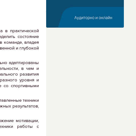
а в практической
делить состояние
в команде, владея
венной и глубокой
льно адаптированы
ельности, в чем и
нального развития
разного уровня и
е со спортивными
тавленные техники
жных результатов,
ижение мотивации,
техники работы с