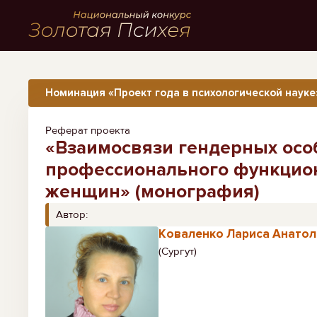
Номинация «Проект года в психологической науке»
Реферат проекта
«Взаимосвязи гендерных особ
профессионального функцио
женщин» (монография)
Автор:
Коваленко Лариса Анато
(Сургут)