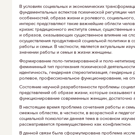
В условиях социальных и экономических трансформаци
фундаментальных аспектов психической регуляции че
особенностей, образа жизни и ролевого, социальног
интерес представляют такие важнейшие области чело
кризис традиционного института семьи, существенные 
и образов, оказывающих существенное влияние на сл
осуществления продуктивной социальной политики в с
работы и семьи. В частности, является актуальным из
значении работы и семьи в жизни женщины.
Формирование поло-типизированной и поло-нетипизи
фемининный тип протекания психической деятельност
идентичность, гендерная стереотипизация, гендерные 
ролевое, профессиональное функционирование, на от
Состояние научной разработанности проблемы социал
представлений об образе жизни, которые оказывают 
функционирование современных женщин, достаточно а
В настоящее время проблема сочетания работы и семь
смежных областях, в частности, в возрастной и педаго
социальной психологии данная тема в основном изучае
рассматривается преимущественно как конфликтное.
В данной связи была сформулирована проблема исслед