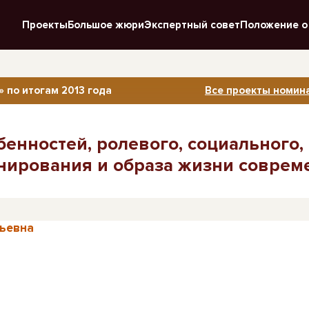
Проекты
Большое жюри
Экспертный совет
Положение о
 по итогам 2013 года
Все проекты номина
енностей, ролевого, социального,
нирования и образа жизни соврем
льевна