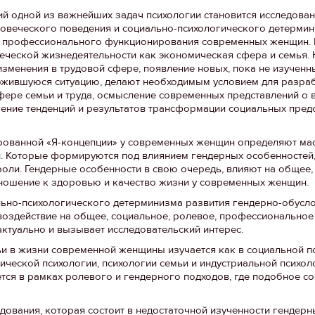
й одной из важнейших задач психологии становится исследова
ловеческого поведения и социально-психологического детерми
о, профессионального функционирования современных женщин.
веческой жизнедеятельности как экономическая сфера и семья.
изменения в трудовой сфере, появление новых, пока не изученн
ожившуюся ситуацию, делают необходимым условием для разраб
фере семьи и труда, осмысление современных представлений о
учение тенденций и результатов трансформации социальных пред
рованной «Я-концепции» у современных женщин определяют ма
и. Которые формируются под влиянием гендерных особенностей,
роли. Гендерные особенности в свою очередь, влияют на общее,
ношение к здоровью и качество жизни у современных женщин.
ьно-психологического детерминизма развития гендерно-обусл
воздействие на общее, социальное, ролевое, профессиональное
ктуально и вызывает исследовательский интерес.
и в жизни современной женщины изучается как в социальной пси
гической психологии, психологии семьи и индустриальной психол
тся в рамках ролевого и гендерного подходов, где подобное с
ования, которая состоит в недостаточной изученности гендерн