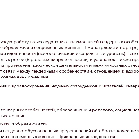
ьскую работу по исследованию взаимосвязей гендерных особен
и образа жизни современных женщин. В монографии автор пред
ой идентичности (психологический и социальный уровень), генд
рных ролей (8 ролевых направленностей) и установок. Также п
па протекания психической деятельности и межличностных отно
ют связи между гендерными особенностями, отношением к здоро
у современных женщин.
ния и здравоохранения, научных сотрудников и читателей, инте
гендерных особенностей, образа жизни и ролевого, социальног
ных женщин
стей и образа жизни.
 гендерно-обусловленных представлений об образе, качестве 
ния современных женщин. Прикладные исследования.