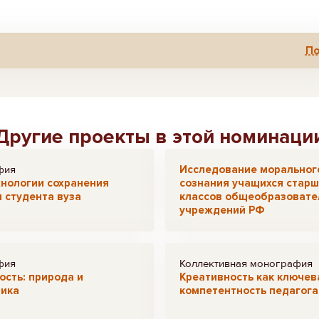
По
Другие проекты в этой номинаци
фия
Исследование моральног
нологии сохранения
сознания учащихся старш
 студента вуза
классов общеобразовате
учреждений РФ
фия
Коллективная монография
сть: природа и
Креативность как ключев
тика
компетентность педагога