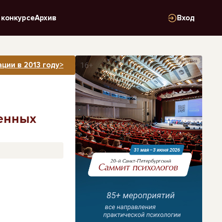
 конкурсе
Архив
Вход
Реклама
ции в 2013 году>
енных