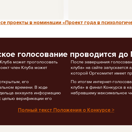
се проекты в номинации «Проект года в психологиче
ское голосование проводится до 
 Клуба может проголосовать
После завершения голосован
роект член Клуба может
клуба» на сайте запускается
которой Оргкомитет имеет пр
открытым, его
По итогам интернет-голосов
альном времени. В ходе
клуба» в финал Конкурса в ка
ладельца аккаунта информацию
набравшему максимальное чи
с целью верификации его
Полный текст Положения о Конкурсе >