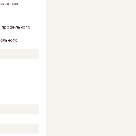
икладных
ии профильного
иального