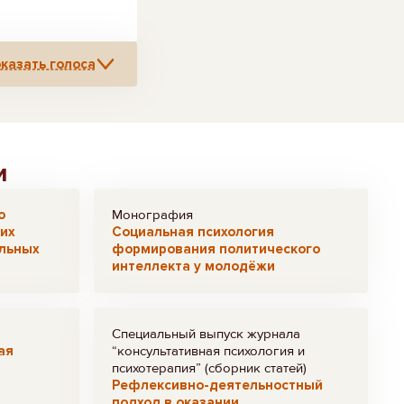
казать голоса
и
о
Монография
их
Социальная психология
льных
формирования политического
интеллекта у молодёжи
Специальный выпуск журнала
ая
“консультативная психология и
психотерапия” (сборник статей)
Рефлексивно-деятельностный
подход в оказании