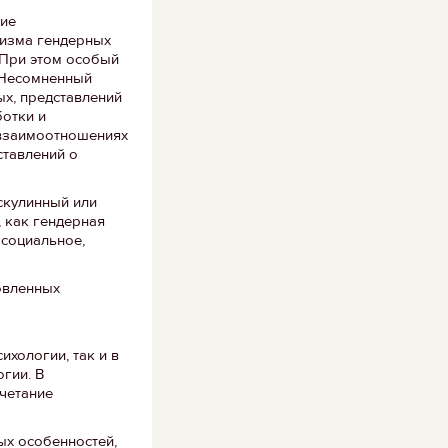
ние
низма гендерных
 При этом особый
 Несомненный
ых, представлений
отки и
 взаимоотношениях
ставлений о
скулинный или
 как гендерная
 социальное,
овленных
хологии, так и в
огии. В
очетание
ых особенностей,