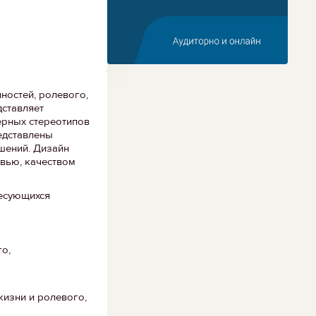
ностей, ролевого,
ставляет
ерных стереотипов
редставлены
шений. Дизайн
вью, качеством
ресующихся
о,
жизни и ролевого,